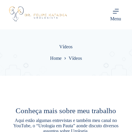
P
u
l
Menu
a
r
p
a
r
Vídeos
a
o
Home
Vídeos
c
o
n
t
e
ú
d
o
Conheça mais sobre meu trabalho
Aqui estão algumas entrevistas e também meu canal no
YouTube, o “Urologia em Pauta” aonde discuto diversos
assuntos sobre Urologia.