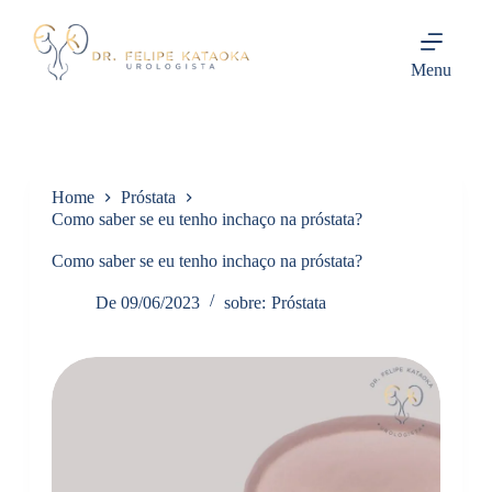
P
u
l
Menu
a
r
p
a
r
a
Home
Próstata
o
c
Como saber se eu tenho inchaço na próstata?
o
n
Como saber se eu tenho inchaço na próstata?
t
e
De
09/06/2023
sobre:
Próstata
ú
d
o