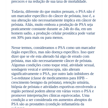
precoces e na redução de sua taxa de mortalidade.
Todavia, diferente do que muitos pensam, o PSA não é
um marcador específico do câncer de próstata, isso é, a
sua alteração não necessariamente implica em câncer de
próstata. Aliás, muito embora a produção de PSA seja
praticamente constante durante as 24h do dia, em um
homem sadio, a produção celular prostática pode variar
em 30% para mais ou para menos.
Nesse termos, consideramos o PSA como um marcador
órgão específico, mas não doença específico. Isso quer
dizer que se ele esta alterado há algo de errado com
próstata, mas não necessariamente câncer de próstata.
Algumas condições como toque retal, atividade sexual,
sondagem vesical e uretroscopia, não alteram
significativamente o PSA, por outro lado inibidores de
5-α-redutase (classe de medicamentos para HPB –
crescimento benigno da próstata), retenção urinária,
biópsia de próstata e atividades esportivas envolvendo a
região perineal podem alterar em várias vezes o PSA e
promover interpretações clínicas equivocadas. Uma
condição a ser considerada em aumentos abruptos do
PSA são as prostatites (condição inflamatória da