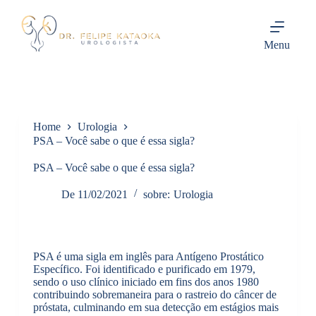
P
u
l
Menu
a
r
p
a
r
a
Home
Urologia
o
c
PSA – Você sabe o que é essa sigla?
o
n
PSA – Você sabe o que é essa sigla?
t
e
De
11/02/2021
sobre:
Urologia
ú
d
o
PSA é uma sigla em inglês para Antígeno Prostático
Específico. Foi identificado e purificado em 1979,
sendo o uso clínico iniciado em fins dos anos 1980
contribuindo sobremaneira para o rastreio do câncer de
próstata, culminando em sua detecção em estágios mais