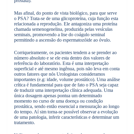
próstata).
Mas afinal, do ponto de vista biológico, para que serve
o PSA? Trata-se de uma glicoproteína, cuja função esta
relacionada a reprodução. Ele antagoniza uma proteína
chamada semenogenelina, produzida pelas vesículas
seminais, promovendo a lise do coágulo seminal
permitindo a ascensão do espermatozóide ao óvulo.
Corriqueiramente, os pacientes tendem a se prender ao
número absoluto e se ele esta dentro dos valores de
referência do laboratório. Esta é uma interpretação
superficial e até mesmo ingênua, pois não leva em conta
outros fatores que nós Urologistas consideramos
importantes (e.g: idade, volume prostático). Uma análise
crítica é fundamental para que de fato o PSA seja capaz
de traduzir uma interpretação clínica adequada. Uma
única dosagem apenas pontua um determinado
momento no curso de uma doença ou condição
prostática, sendo então essencial a mensuração ao longo
do tempo. Aí sim torna-se possível observar a evolução
de uma patologia, inferir características e determinar um
tratamento.