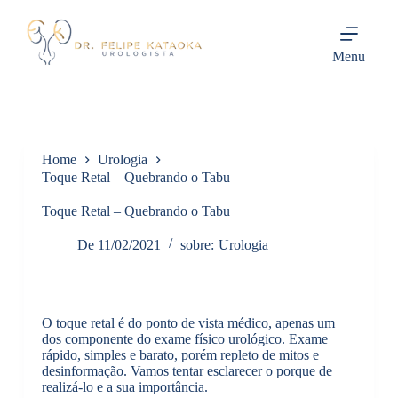
P
u
l
Menu
a
r
p
a
r
a
Home
Urologia
o
c
Toque Retal – Quebrando o Tabu
o
n
Toque Retal – Quebrando o Tabu
t
e
De
11/02/2021
sobre:
Urologia
ú
d
o
O toque retal é do ponto de vista médico, apenas um
dos componente do exame físico urológico. Exame
rápido, simples e barato, porém repleto de mitos e
desinformação. Vamos tentar esclarecer o porque de
realizá-lo e a sua importância.